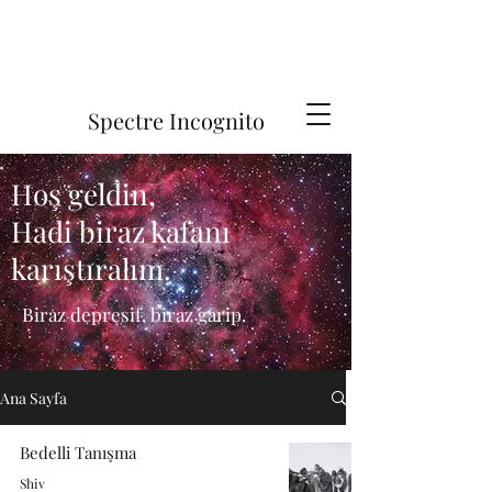
Spectre Incognito
Hoş geldin,
Hadi biraz kafanı
karıştıralım.
Biraz depresif, biraz garip.
Ana Sayfa
Bedelli Tanışma
Shiv