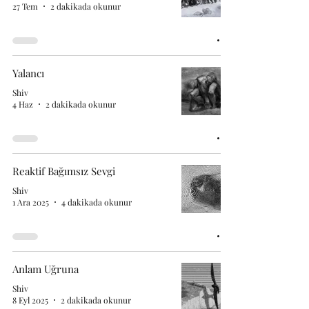
27 Tem
2 dakikada okunur
Yalancı
Shiv
4 Haz
2 dakikada okunur
Reaktif Bağımsız Sevgi
Shiv
1 Ara 2025
4 dakikada okunur
Anlam Uğruna
Shiv
8 Eyl 2025
2 dakikada okunur