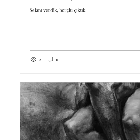
Selam verdik, borçlu çıktık.
2
0