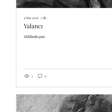
4 Haz 2026
∙
2
dk.
Yalancı
Süblimleşme
3
0