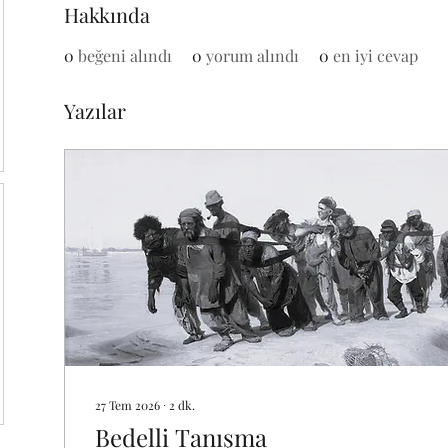
Hakkında
0
beğeni alındı
0
yorum alındı
0
en iyi cevap
Yazılar
27 Tem 2026
∙
2
dk.
Bedelli Tanışma