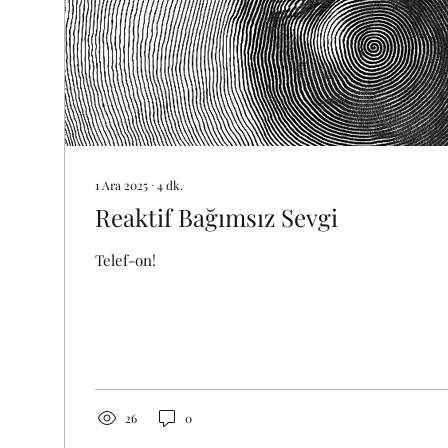
1 Ara 2025
∙
4
dk.
Reaktif Bağımsız Sevgi
Telef-on!
26
0