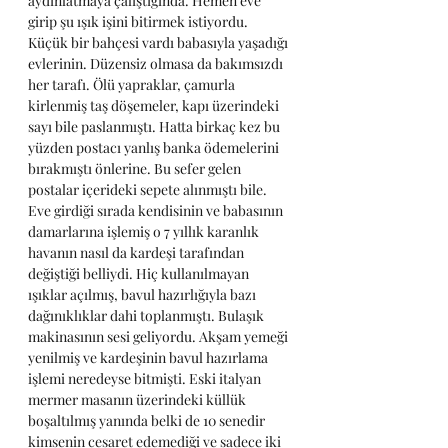
aydınlatmaya çalıştığında. Hemen eve 
girip şu ışık işini bitirmek istiyordu. 
Küçük bir bahçesi vardı babasıyla yaşadığı 
evlerinin. Düzensiz olmasa da bakımsızdı 
her tarafı. Ölü yapraklar, çamurla 
kirlenmiş taş döşemeler, kapı üzerindeki 
sayı bile paslanmıştı. Hatta birkaç kez bu 
yüzden postacı yanlış banka ödemelerini 
bırakmıştı önlerine. Bu sefer gelen 
postalar içerideki sepete alınmıştı bile. 
Eve girdiği sırada kendisinin ve babasının 
damarlarına işlemiş o 7 yıllık karanlık 
havanın nasıl da kardeşi tarafından 
değiştiği belliydi. Hiç kullanılmayan 
ışıklar açılmış, bavul hazırlığıyla bazı 
dağınıklıklar dahi toplanmıştı. Bulaşık 
makinasının sesi geliyordu. Akşam yemeği 
yenilmiş ve kardeşinin bavul hazırlama 
işlemi neredeyse bitmişti. Eski italyan 
mermer masanın üzerindeki küllük 
boşaltılmış yanında belki de 10 senedir 
kimsenin cesaret edemediği ve sadece iki 