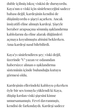
duble içilmiş iskoç viskisi de duruyordu. 
Kaya'nın o viski için sinirleneceğini sadece 
babası değil, kardeşinin kendisi de 
düşünüyordu o şişeyi açarken. Ancak 
insiyatifi eline almıştı kardeşi. Şişeyle 
beraber arapsaçına sönmüş ışıklandırma 
kablolarını da eline alarak düğümleri 
açmaya koyulmuştu abisini beklerken. 
Ama kardeşi nasıl bilebilirdi.
Kaya’yı sinirlendiren şey; viski değil, 
üzerinde "V" yazan ve odasından 
habersizce alınan o ışıklandırma 
sisteminin içinde bulunduğu kutuyu 
görmesi oldu. 
Kardeşinin ellerindeki kabloyu çekerken 
öyle bir ses tonuyla yüklendi ki Kaya, 
düşüp kırılan viski şişesini kimse 
umursamamıştı. Fevri davranmıştı, 
kendisi de farkındaydı. Kardeşi sadece 