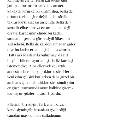
Kalbine giren her rengi karadelik gibi 
yutup karartmaktı sanki tek amacı. 
Sokakta yürürkenki kırılmışlığı, belki de 
ortamı terk edişine değil de, bu süs ile 
tekrar karşılaşacağı an içindi. Belki de 7 
senedir eline almaya cesaret edemediği 
eşyayı, kardeşinin elinde bu kadar 
sıradanmışçasına görmesiydi öfkesinin 
asıl sebebi. Belki de kardeşi almadan gider 
diye bu kadar ertelemişti bunca zaman. 
Hatta arkadaşlarıyla buluşmayı da sırf 
bugüne bilerek ayarlamıştı, belki kardeşi 
istemez diye. Ama ellerindeydi artık, 
annesiyle beraber yaptıkları o süs. Her 
yeni yılın gelişini kutlarken daha güzel bir 
ambians için kullandıkları süs, şimdi yılın 
en güzel zamanında onun kalbine girerek 
kararıyor, gözlerini yaşartıyordu. 
Ellerinin titrediğini fark eden Kaya, 
kendisiymiş gibi insanlara gösterdiği 
camdan maskenin de çatladığının 