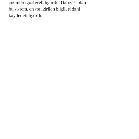
çizimleri gösterebiliyordu. Hafızası olan 
bu sistem, en son girilen bilgileri dahi 
kaydedebiliyordu. 
Kutu Hollanda'dan teyzesiyle beraber 
gelmişti en son, annesinin vefatından 1 
sene sonra. Kendi yaptığı bilgisayar 
entregrasyon cihazını çıkarırken bir de 
USB çıkmıştı kutunun içinden. "Samples" 
yazan bu USB, Kaya'nın hatırladığı bir şey 
değildi. Kardeşine olayı daha iyi anlatmak 
için bunu kullanmaya karar veren Kaya, 
sistemi bilgisayara bağlayıp USB'nin 
içindeki örnekleri, doğru formata getirip 
kardeşiyle beraber duvara taktıkları 
ışıklandırma sistemi için bilgisayara 
okutmaya başladı. 
Süsteki ışıklar sanki hastane sırasındaki 
ekranda yazan isimler gibi bu isimle 
beraber farklı renklerde isme ait yaş, 