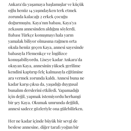
Ankara'da yaşamaya başlamışlar ve küçük 
oğlu henüz 14 yaşındayken terk etmek 
zorunda kalacağı 2 erkek çocuğu 
doğurmuştu. Kaya'nın babası, Kaya'ya 
zekasını annesinden aldığını söylerdi. 
Babası Türkçe konuşmayı hala yarın 
yamalak biliyor olmasına rağmen orta 
okula henüz geçen Kaya, annesi sayesinde 
babasıyla Flemenkçe ve İngilizce 
konuşabiliyordu. Liseye kadar Ankara'da 
okuyan Kaya, annesinin yüksek gerilime 
kendini kaptırıp felç kalmasıyla eğitimine 
ara vermek zorunda kaldı. Annesi buna ne 
kadar karşı çıksa da, yaşadığı duygusal 
bunalım derslerini etkiledi. Yapamadığı 
için değil, yapmak istemiyordu herhangi 
bir şey Kaya. Okumak umrunda değildi, 
annesi sadece gözleriyle ona gülebilirken. 
Her ne kadar içinde büyük bir sevgi de 
beslese annesine, diğer tarafı yoğun bir 