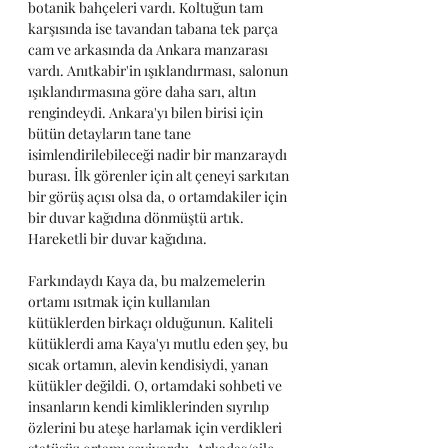
botanik bahçeleri vardı. Koltuğun tam 
karşısında ise tavandan tabana tek parça 
cam ve arkasında da Ankara manzarası 
vardı. Anıtkabir'in ışıklandırması, salonun 
ışıklandırmasına göre daha sarı, altın 
rengindeydi. Ankara'yı bilen birisi için 
bütün detayların tane tane 
isimlendirilebileceği nadir bir manzaraydı 
burası. İlk görenler için alt çeneyi sarkıtan 
bir görüş açısı olsa da, o ortamdakiler için 
bir duvar kağıdına dönmüştü artık. 
Hareketli bir duvar kağıdına. 
Farkındaydı Kaya da, bu malzemelerin 
ortamı ısıtmak için kullanılan 
kütüklerden birkaçı olduğunun. Kaliteli 
kütüklerdi ama Kaya'yı mutlu eden şey, bu 
sıcak ortamın, alevin kendisiydi, yanan 
kütükler değildi. O, ortamdaki sohbeti ve 
insanların kendi kimliklerinden sıyrılıp 
özlerini bu ateşe harlamak için verdikleri 