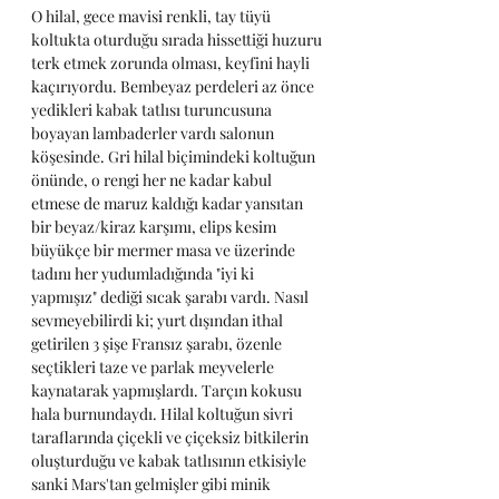
O hilal, gece mavisi renkli, tay tüyü 
koltukta oturduğu sırada hissettiği huzuru 
terk etmek zorunda olması, keyfini hayli 
kaçırıyordu. Bembeyaz perdeleri az önce 
yedikleri kabak tatlısı turuncusuna 
boyayan lambaderler vardı salonun 
köşesinde. Gri hilal biçimindeki koltuğun 
önünde, o rengi her ne kadar kabul 
etmese de maruz kaldığı kadar yansıtan 
bir beyaz/kiraz karşımı, elips kesim 
büyükçe bir mermer masa ve üzerinde 
tadını her yudumladığında "iyi ki 
yapmışız" dediği sıcak şarabı vardı. Nasıl 
sevmeyebilirdi ki; yurt dışından ithal 
getirilen 3 şişe Fransız şarabı, özenle 
seçtikleri taze ve parlak meyvelerle 
kaynatarak yapmışlardı. Tarçın kokusu 
hala burnundaydı. Hilal koltuğun sivri 
taraflarında çiçekli ve çiçeksiz bitkilerin 
oluşturduğu ve kabak tatlısının etkisiyle 
sanki Mars'tan gelmişler gibi minik 