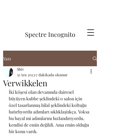
Spectre Incognito
Yazı
Shiv
31 Ara 2023
7 dakikada okunur
Verwikkelen
İki köşesi olan devamnda dairesel 
büyüyen kubbe şeklindeki o salon için 
özel tasarlanmış hilal şeklindeki koltuğu 
hatırlıyordu adımları sıklıklaştıkça. Yoksa 
bu hayal mi adımlarını hızlandırıyordu, 
kendisi de emin değildi. Ama emin olduğu 
bir konu vardı. 