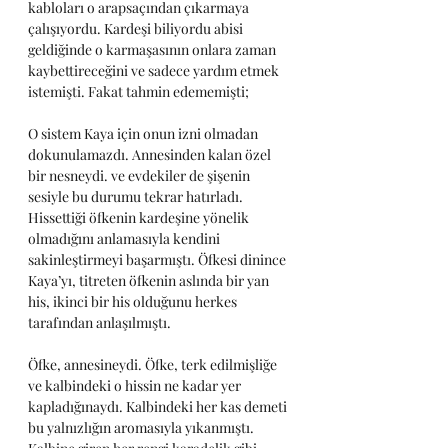
kabloları o arapsaçından çıkarmaya 
çalışıyordu. Kardeşi biliyordu abisi 
geldiğinde o karmaşasının onlara zaman 
kaybettireceğini ve sadece yardım etmek 
istemişti. Fakat tahmin edememişti;
O sistem Kaya için onun izni olmadan 
dokunulamazdı. Annesinden kalan özel 
bir nesneydi. ve evdekiler de şişenin 
sesiyle bu durumu tekrar hatırladı. 
Hissettiği öfkenin kardeşine yönelik 
olmadığını anlamasıyla kendini 
sakinleştirmeyi başarmıştı. Öfkesi dinince 
Kaya’yı, titreten öfkenin aslında bir yan 
his, ikinci bir his olduğunu herkes 
tarafından anlaşılmıştı.
Öfke, annesineydi. Öfke, terk edilmişliğe 
ve kalbindeki o hissin ne kadar yer 
kapladığınaydı. Kalbindeki her kas demeti 
bu yalnızlığın aromasıyla yıkanmıştı. 