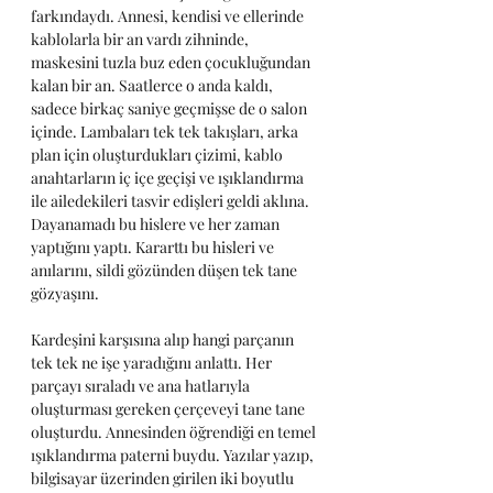
farkındaydı. Annesi, kendisi ve ellerinde 
kablolarla bir an vardı zihninde, 
maskesini tuzla buz eden çocukluğundan 
kalan bir an. Saatlerce o anda kaldı, 
sadece birkaç saniye geçmişse de o salon 
içinde. Lambaları tek tek takışları, arka 
plan için oluşturdukları çizimi, kablo 
anahtarların iç içe geçişi ve ışıklandırma 
ile ailedekileri tasvir edişleri geldi aklına. 
Dayanamadı bu hislere ve her zaman 
yaptığını yaptı. Kararttı bu hisleri ve 
anılarını, sildi gözünden düşen tek tane 
gözyaşını.
Kardeşini karşısına alıp hangi parçanın 
tek tek ne işe yaradığını anlattı. Her 
parçayı sıraladı ve ana hatlarıyla 
oluşturması gereken çerçeveyi tane tane 
oluşturdu. Annesinden öğrendiği en temel 
ışıklandırma paterni buydu. Yazılar yazıp, 
bilgisayar üzerinden girilen iki boyutlu 