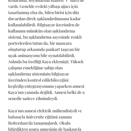
kenarında, soyadlarına ithafen "V" harfi de 
vardı. Genelde evdeki yılbaşı ağacı için 
tasarlanmış olsa da, bilen birisi için düz 
duvardan direk ışıklandırılmasına kadar 
kullanılabilirdi. Bilgisayar üzerinden de 
kullanımı mümkün olan ışıklandırma 
sistemi, bu ışıklandırma sayesinde renkli 
portrelerden tutun da, bir manzara 
oluşturup arkasında pankart taşıyan bir 
uçak animasyonu bile oynatılabilirdi. 
Aslında bu özelliği Kaya eklemişti. Yüksek 
çalışma esnekliğine sahip olan 
ışıklandırma sisteminin bilgisayar 
üzerinden kontrol edilebileceğini 
keşfedip entegrasyonunu yaparken annesi 
Kaya'nın yanında değildi. Annesi belki de 9 
senedir sadece zihnindeydi. 
Kaya'nın annesi elektrik mühendisiydi ve 
babasıyla üniversite eğitimi zamanı 
Rotterdam'da tanışmışlardı. Okulu 
bitirdikten sonra annesinin de baskısıyla 