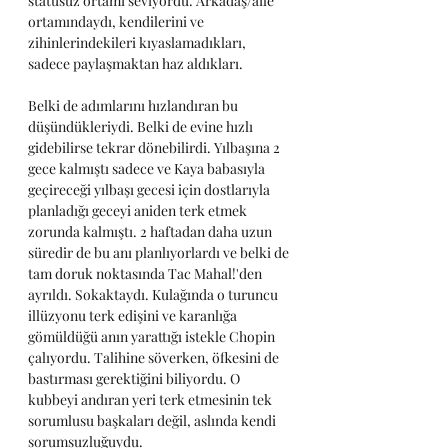
statüsüz ortamı seviyordu. Arkadaş/aile 
ortamındaydı, kendilerini ve 
zihinlerindekileri kıyaslamadıkları, 
sadece paylaşmaktan haz aldıkları.
Belki de adımlarını hızlandıran bu 
düşündükleriydi. Belki de evine hızlı 
gidebilirse tekrar dönebilirdi. Yılbaşına 2 
gece kalmıştı sadece ve Kaya babasıyla 
geçireceği yılbaşı gecesi için dostlarıyla 
planladığı geceyi aniden terk etmek 
zorunda kalmıştı. 2 haftadan daha uzun 
süredir de bu anı planlıyorlardı ve belki de 
tam doruk noktasında Tac Mahal!'den 
ayrıldı. Sokaktaydı. Kulağında o turuncu 
illüzyonu terk edişini ve karanlığa 
gömüldüğü anın yarattığı istekle Chopin 
çalıyordu. Talihine söverken, öfkesini de 
bastırması gerektiğini biliyordu. O 
kubbeyi andıran yeri terk etmesinin tek 
sorumlusu başkaları değil, aslında kendi 
sorumsuzluğuydu. 