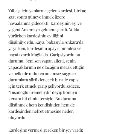
Yılbaşı için yanlarına gelen kardeşi, birkaç 
saat sonra güneye inmek üzere 
havaalanına gidecekti. Kardeşinin eşi ve 
yeğeni Ankara'ya gelmemişlerdi. Yolda 
yürürken kardeşinin evliliğini 
düşünüyordu. Kaya, babasıyla Ankara'da 
yaşarken, kardeşinin apayrı bir ailesi ve 
hayatı vardı Muğla'da. Garipsiyordu bu 
durumu. Seni sen yapan aileni, senin 
yapacaklarının ne olacağını merak ettiğin 
ve belki de oldukça anlamsız saygısız 
durumlara sürüklenecek bir aile yapısı 
için terk etmek garip geliyordu sadece. 
“İnsanoğlu üremeliydi” deyip konuyu 
kenara itti elinin tersiyle. Bu durumu 
düşünmek hem kendisinden hem de 
kardeşinden nefret etmesine neden 
oluyordu.
Kardeşine vermesi gereken bir şey vardı; 