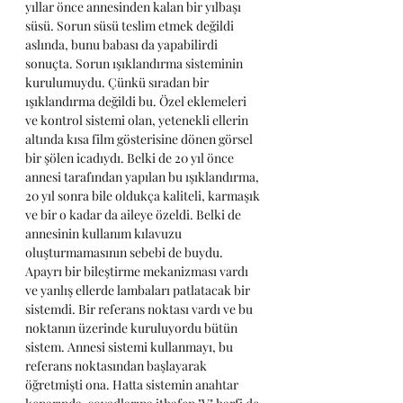
yıllar önce annesinden kalan bir yılbaşı 
süsü. Sorun süsü teslim etmek değildi 
aslında, bunu babası da yapabilirdi 
sonuçta. Sorun ışıklandırma sisteminin 
kurulumuydu. Çünkü sıradan bir 
ışıklandırma değildi bu. Özel eklemeleri 
ve kontrol sistemi olan, yetenekli ellerin 
altında kısa film gösterisine dönen görsel 
bir şölen icadıydı. Belki de 20 yıl önce 
annesi tarafından yapılan bu ışıklandırma, 
20 yıl sonra bile oldukça kaliteli, karmaşık 
ve bir o kadar da aileye özeldi. Belki de 
annesinin kullanım kılavuzu 
oluşturmamasının sebebi de buydu. 
Apayrı bir bileştirme mekanizması vardı 
ve yanlış ellerde lambaları patlatacak bir 
sistemdi. Bir referans noktası vardı ve bu 
noktanın üzerinde kuruluyordu bütün 
sistem. Annesi sistemi kullanmayı, bu 
referans noktasından başlayarak 
öğretmişti ona. Hatta sistemin anahtar 