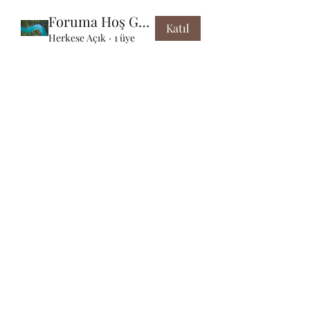
Foruma Hoş Geldiniz
Katıl
Herkese Açık
·
1 üye
Abonelik Formu
Gönder