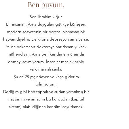
Ben buyum.
Ben İbrahim Uğur,
Bir insanım. Ama duyguları gittikçe körleşen,
modern sosyetenin bir parçası olamayan bir
hayvan diyelim. De ki ona depresyon ama yerse.
Aslına bakarsanız doktoraya hazırlanan yüksek
mühendisim. Ama ben kendime mühendis
demeyi sevmiyorum. İnsanlar meslekleriyle
varolmamalı sanki.
Şu an 28 yaşındayım ve kaça giderim
bilmiyorum.
Dediğim gibi ben toprak ve sudan yaratılmış bir
hayvanım ve amacım bu kurgudan (kapital
sistem) olabildiğince kendimi soyutlamak.
Safsatalarımı yazmayı seviyorum, umarım sizler
de okumayı seversiniz.