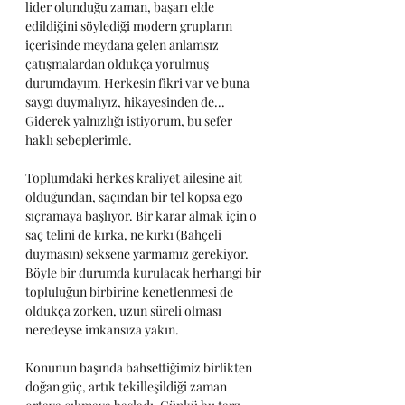
lider olunduğu zaman, başarı elde 
edildiğini söylediği modern grupların 
içerisinde meydana gelen anlamsız 
çatışmalardan oldukça yorulmuş 
durumdayım. Herkesin fikri var ve buna 
saygı duymalıyız, hikayesinden de... 
Giderek yalnızlığı istiyorum, bu sefer 
haklı sebeplerimle.
Toplumdaki herkes kraliyet ailesine ait 
olduğundan, saçından bir tel kopsa ego 
sıçramaya başlıyor. Bir karar almak için o 
saç telini de kırka, ne kırkı (Bahçeli 
duymasın) seksene yarmamız gerekiyor.  
Böyle bir durumda kurulacak herhangi bir 
topluluğun birbirine kenetlenmesi de 
oldukça zorken, uzun süreli olması 
neredeyse imkansıza yakın.
Konunun başında bahsettiğimiz birlikten 
doğan güç, artık tekilleşildiği zaman 