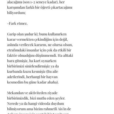
alacağımı (son 1-2 seneye kadar), her 
karışımdan farklı bir öğreti çıkartacağımı 
biliyordum;
-Fark etmez.
Garip olan şudur ki; bunu kullanırken 
karar vermekten çekindiğim için değil, 
aslında verilecek kararın, ne olursa olsun, 
etrafımdaki insanlar için çok da etkili bir 
faktör olmadığını düşünmemdi. Ha alttaki 
bara gitmişiz, ha kart oynarken 
birbirimizi sinirlendirmişiz ya da 
kurbanda kuzu kesmişiz (Bu aile 
adetlerindi, herhangi bir hayvan 
kesmedim bu güne kadar ahaha). 
Mekandan ve aktiviteden ziyade 
birbirimizdik, bizi mutlu eden şeyler. 
Nerede ya da hangi videoda duydum 
bilmiyorum ama bizim rahmetli Ais'in de 