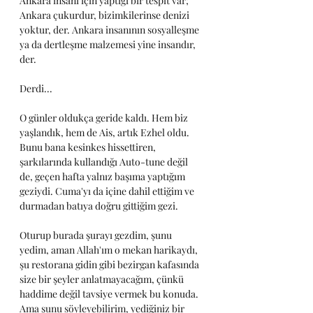
Ankara insanı için yaptığı bir tespit var; 
Ankara çukurdur, bizimkilerinse denizi 
yoktur, der. Ankara insanının sosyalleşme 
ya da dertleşme malzemesi yine insandır, 
der.
Derdi...
O günler oldukça geride kaldı. Hem biz 
yaşlandık, hem de Ais, artık Ezhel oldu. 
Bunu bana kesinkes hissettiren, 
şarkılarında kullandığı Auto-tune değil 
de, geçen hafta yalnız başıma yaptığım 
geziydi. Cuma'yı da içine dahil ettiğim ve 
durmadan batıya doğru gittiğim gezi. 
Oturup burada şurayı gezdim, şunu 
yedim, aman Allah'ım o mekan harikaydı, 
şu restorana gidin gibi bezirgan kafasında 
size bir şeyler anlatmayacağım, çünkü 
haddime değil tavsiye vermek bu konuda. 
Ama şunu söyleyebilirim, yediğiniz bir 