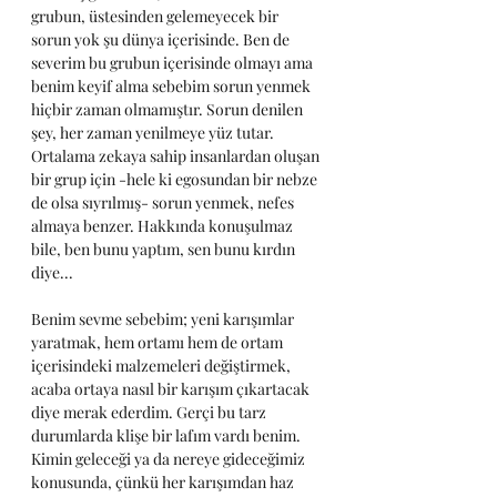
grubun, üstesinden gelemeyecek bir 
sorun yok şu dünya içerisinde. Ben de 
severim bu grubun içerisinde olmayı ama 
benim keyif alma sebebim sorun yenmek 
hiçbir zaman olmamıştır. Sorun denilen 
şey, her zaman yenilmeye yüz tutar. 
Ortalama zekaya sahip insanlardan oluşan 
bir grup için -hele ki egosundan bir nebze 
de olsa sıyrılmış- sorun yenmek, nefes 
almaya benzer. Hakkında konuşulmaz 
bile, ben bunu yaptım, sen bunu kırdın 
diye...
Benim sevme sebebim; yeni karışımlar 
yaratmak, hem ortamı hem de ortam 
içerisindeki malzemeleri değiştirmek, 
acaba ortaya nasıl bir karışım çıkartacak 
diye merak ederdim. Gerçi bu tarz 
durumlarda klişe bir lafım vardı benim. 
Kimin geleceği ya da nereye gideceğimiz 
konusunda, çünkü her karışımdan haz 