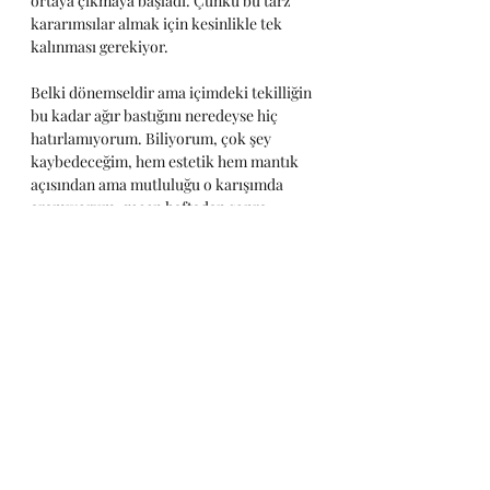
ortaya çıkmaya başladı. Çünkü bu tarz 
kararımsılar almak için kesinlikle tek 
kalınması gerekiyor. 
Belki dönemseldir ama içimdeki tekilliğin 
bu kadar ağır bastığını neredeyse hiç 
hatırlamıyorum. Biliyorum, çok şey 
kaybedeceğim, hem estetik hem mantık 
açısından ama mutluluğu o karışımda 
aramıyorum, geçen haftadan sonra. 
Hakkınızda bir övgü geldiği zaman 
ortamda hissedilen haseti de, eleştiri 
geldiği zaman devam eden alayları da 
istemiyorum artık. Ve güç kavramınızdaki 
yanılsamaları da...
Kapak Görseli: Dragged out from comfort 
zone - Koveck (Antonio Garcia)