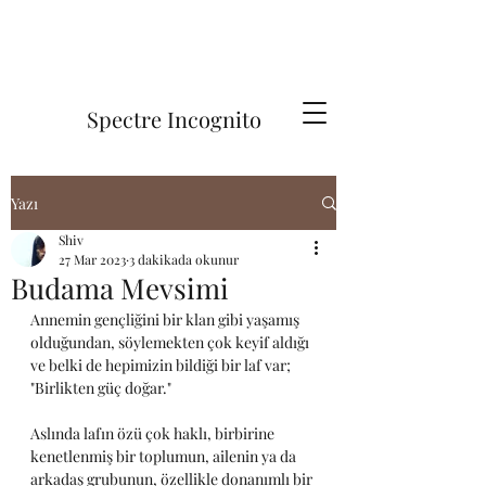
Spectre Incognito
Yazı
Shiv
27 Mar 2023
3 dakikada okunur
Budama Mevsimi
Annemin gençliğini bir klan gibi yaşamış 
olduğundan, söylemekten çok keyif aldığı 
ve belki de hepimizin bildiği bir laf var; 
"Birlikten güç doğar." 
Aslında lafın özü çok haklı, birbirine 
kenetlenmiş bir toplumun, ailenin ya da 
arkadaş grubunun, özellikle donanımlı bir 