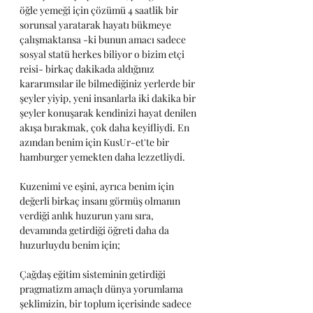
öğle yemeği için çözümü 4 saatlik bir 
sorunsal yaratarak hayatı bükmeye 
çalışmaktansa -ki bunun amacı sadece 
sosyal statü herkes biliyor o bizim etçi 
reisi- birkaç dakikada aldığınız 
kararımsılar ile bilmediğiniz yerlerde bir 
şeyler yiyip, yeni insanlarla iki dakika bir 
şeyler konuşarak kendinizi hayat denilen 
akışa bırakmak, çok daha keyifliydi. En 
azından benim için KusUr-et'te bir 
hamburger yemekten daha lezzetliydi. 
Kuzenimi ve eşini, ayrıca benim için 
değerli birkaç insanı görmüş olmanın 
verdiği anlık huzurun yanı sıra, 
devamında getirdiği öğreti daha da 
huzurluydu benim için;
Çağdaş eğitim sisteminin getirdiği 
pragmatizm amaçlı dünya yorumlama 
şeklimizin, bir toplum içerisinde sadece 