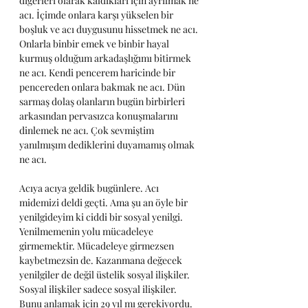
diğerleri olarak kaldıkları için ayrılmak ne 
acı. İçimde onlara karşı yükselen bir 
boşluk ve acı duygusunu hissetmek ne acı. 
Onlarla binbir emek ve binbir hayal 
kurmuş olduğum arkadaşlığımı bitirmek 
ne acı. Kendi pencerem haricinde bir 
pencereden onlara bakmak ne acı. Dün 
sarmaş dolaş olanların bugün birbirleri 
arkasından pervasızca konuşmalarını 
dinlemek ne acı. Çok sevmiştim 
yanılmışım dediklerini duyamamış olmak 
ne acı.
Acıya acıya geldik bugünlere. Acı 
midemizi deldi geçti. Ama şu an öyle bir 
yenilgideyim ki ciddi bir sosyal yenilgi. 
Yenilmemenin yolu mücadeleye 
girmemektir. Mücadeleye girmezsen 
kaybetmezsin de. Kazanmana değecek 
yenilgiler de değil üstelik sosyal ilişkiler. 
Sosyal ilişkiler sadece sosyal ilişkiler. 
Bunu anlamak için 29 yıl mı gerekiyordu. 