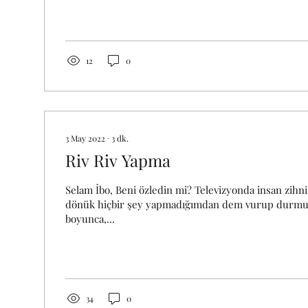
12
0
3 May 2022
∙
3
dk.
Riv Riv Yapma
Selam İbo, Beni özledin mi? Televizyonda insan zih
dönük hiçbir şey yapmadığımdan dem vurup durmu
boyunca,...
34
0