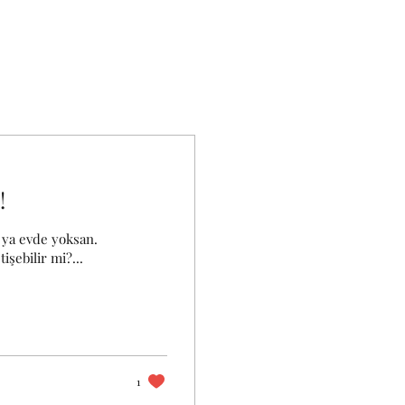
!
 ya evde yoksan.
şebilir mi?...
1