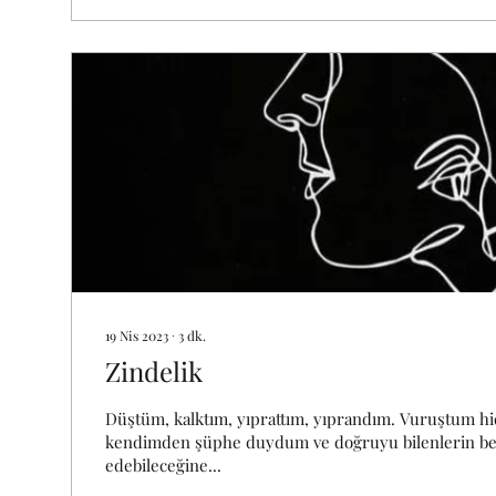
19 Nis 2023
∙
3
dk.
Zindelik
Düştüm, kalktım, yıprattım, yıprandım. Vuruştum h
kendimden şüphe duydum ve doğruyu bilenlerin be
edebileceğine...