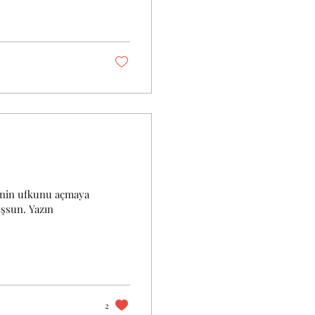
ninin ufkunu açmaya
şsun. Yazın
2