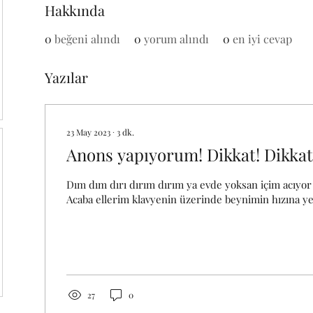
Hakkında
0
beğeni alındı
0
yorum alındı
0
en iyi cevap
Yazılar
23 May 2023
∙
3
dk.
Anons yapıyorum! Dikkat! Dikkat
Dım dım dırı dırım dırım ya evde yoksan içim acıyor
Acaba ellerim klavyenin üzerinde beynimin hızına yeti
27
0