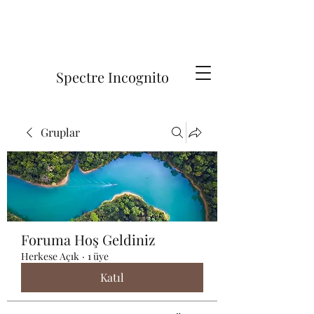
Spectre Incognito
Gruplar
Foruma Hoş Geldiniz
Herkese Açık
·
1 üye
Katıl