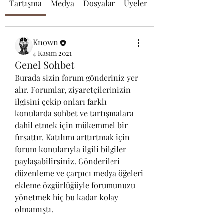
Tartışma
Medya
Dosyalar
Üyeler
Hakkında
Known
4 Kasım 2021
Genel Sohbet
Burada sizin forum gönderiniz yer 
alır. Forumlar, ziyaretçilerinizin 
ilgisini çekip onları farklı 
konularda sohbet ve tartışmalara 
dahil etmek için mükemmel bir 
fırsattır. Katılımı arttırtmak için 
forum konularıyla ilgili bilgiler 
paylaşabilirsiniz. Gönderileri 
düzenleme ve çarpıcı medya öğeleri 
ekleme özgürlüğüyle forumunuzu 
yönetmek hiç bu kadar kolay 
olmamıştı.                                                                             