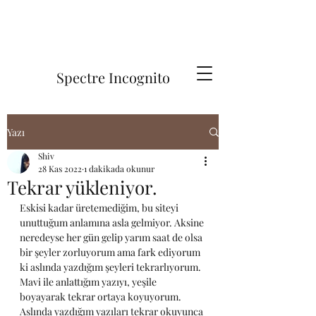
Spectre Incognito
Yazı
Shiv
28 Kas 2022
1 dakikada okunur
Tekrar yükleniyor.
Eskisi kadar üretemediğim, bu siteyi 
unuttuğum anlamına asla gelmiyor. Aksine 
neredeyse her gün gelip yarım saat de olsa 
bir şeyler zorluyorum ama fark ediyorum 
ki aslında yazdığım şeyleri tekrarlıyorum. 
Mavi ile anlattığım yazıyı, yeşile 
boyayarak tekrar ortaya koyuyorum. 
Aslında yazdığım yazıları tekrar okuyunca 