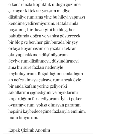
o kadar fazla kopukluk olduğu gözüme 
çarpıyor ki tekrar yazsam mı diye 
düşünüyorum ama yine bu hileyi yapmayı 
kendime yediremiyorum. Hatalarımla 
boyanmış bir duvar gibi bu blog, her 
baktığımda doğru ve yanlışı gösterecek 
bir blog ve ben her gün burada bir şey 
ortaya koyamasam da yazıları tekrar 
okuyup hakkında düşünüyorum. 
Seviyorum düşünmeyi, düşündürmeyi 
ama bir süre fazlası nedeniyle 
kayboluyorum. Boğulduğumu anladığım 
an nefes almaya çalışıyorum ancak öyle 
bir anda kafam yerine geliyor ki 
sakallarımı çiğnediğimi ve bıyıklarımı 
kopardığımı fark ediyorum. İyi ki poker 
oynamıyorum, yoksa olmayan paramın 
hepsini kaybedeceğime fazlasıyla eminim, 
bunu biliyorum.
Kapak Çizimi: Anonim