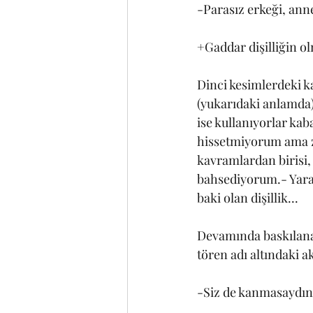
-Parasız erkeği, annes
+Gaddar dişilliğin o
Dinci kesimlerdeki k
(yukarıdaki anlamda) 
ise kullanıyorlar ka
hissetmiyorum ama zi
kavramlardan birisi,
bahsediyorum.- Yaratı
baki olan dişillik... 
Devamında baskılanan
tören adı altındaki akt
-Siz de kanmasaydını