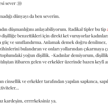
i sever :)))
lmadığı dünyayı da ben severim.
adın düşmanlığını anlayabiliyorum. Radikal tipler bu tip 
dişilliğe benzettikleri için direkt ket vuruyorlar kadınl
ba güç ve sınıflandırma. Anlamak demek doğru denilmez, 
hinlerini bulandıran ve onları yollarından çıkarmaya ça
 toplumdaki yoğun dişillik. -Kadınlar demiyorum, dişillik
lıştan itibaren gelen ve erkekler üzerinde bazen keyfi a
 cinsellik ve erkekler tarafından yapılan sapkınca, sapı
iviteler...
z kardeşim, errrrkeksiniz ya.