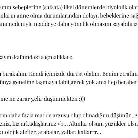
nın sebeplerine (safsata) ilkel dönemlerde biyolojik ola
ınların anne olma durumlarından dolayı, bebeklerine sa
tamı nedeniyle maddeye daha yönelik olmasını sayabiliriz
şayım kafamdaki saçmalıkları;
a bırakalım. Kendi içimizde dürüst olalım. Benim etrafım
ünya geneline taşımaya tabii gerek yok ama hep beraber 
me ne zarar gelir düşünmekten :)))
arın daha fazla madde arzusu olup olmadığını düşünün. A
iz, kız arkadaşlarınız vb... Altınlar olsun, yüzükler olsu
knolojik aletler, arabalar, yatlar, katlarrr....