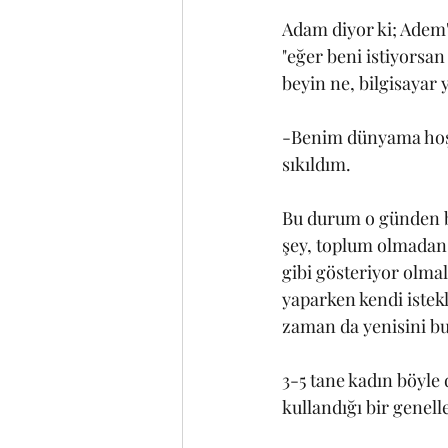
Adam diyor ki; Adem'
"eğer beni istiyorsa
beyin ne, bilgisayar 
-Benim dünyama hoş g
sıkıldım.
Bu durum o günden bu
şey, toplum olmadan 
gibi gösteriyor olma
yaparken kendi istek
zaman da yenisini bu
3-5 tane kadın böyle
kullandığı bir genell