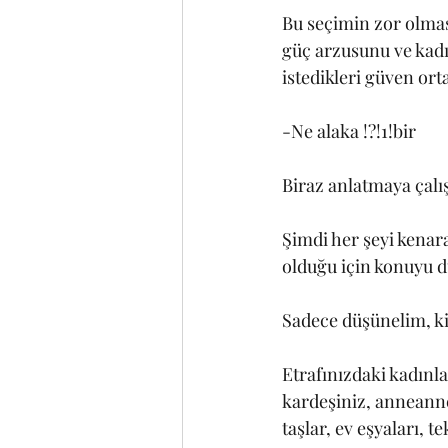
Bu seçimin zor olması
güç arzusunu ve kad
istedikleri güven or
-Ne alaka !?!1!bir
Biraz anlatmaya çalı
Şimdi her şeyi kenar
olduğu için konuyu d
Sadece düşünelim, ki
Etrafınızdaki kadınl
kardeşiniz, anneannen
taşlar, ev eşyaları, te