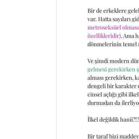
Bir de erkeklere gele
var. Hatta sayıları g
metroseksüel olması
özellikleridir)
. Ama h
dönmelerinin temel n
Ve şimdi modern dü
gelmesi gerekirken ş
alması gerekirken, ka
dengeli bir karakter
cinsel açlığı gibi il
durmadan da ilerliyo
İlkel değildik hanii?
Bir taraf bizi madde