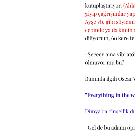
kutuplaştırıyor. 
(Ahla
giyip çağrışımlar ya
Ayşe vb. gibi söylem
cebinde ya da kimin
diliyorum, 60 kere t
-Şeeeey ama vibratör
olmuyor mu bu?-
Bununla ilgili Oscar 
"Everything in the w
Dünya'da cinsellik dış
-Gel de bu adamı öpm