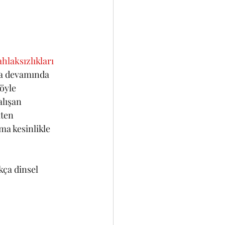
ahlaksızlıkları 
ara devamında 
öyle 
lışan 
ten 
ma kesinlikle 
kça dinsel 