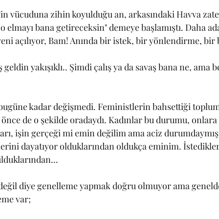
in vücuduna zihin koyulduğu an, arkasındaki Havva zate
n o elmayı bana getireceksin" demeye başlamıştı. Daha ada
yeni açılıyor, Bam! Anında bir istek, bir yönlendirme, bir b
eldin yakışıklı.. Şimdi çalış ya da savaş bana ne, ama 
güne kadar değişmedi. Feministlerin bahsettiği toplums
önce de o şekilde oradaydı. Kadınlar bu durumu, onlara
ları, işin gerçeği mi emin değilim ama aciz durumdaymış 
lerini dayatıyor olduklarından oldukça eminim. İstedikler
lduklarından... 
 değil diye genelleme yapmak doğru olmuyor ama genelde
eme var;