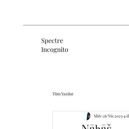
Spectre
Incognito
Tüm Yazılar
Shiv
26 Nis 2023
4 
Nāḥāš