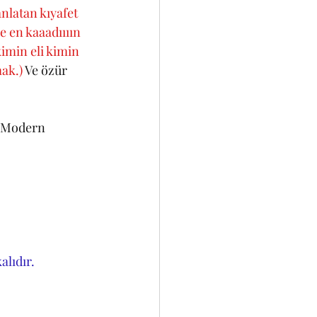
nlatan kıyafet 
 en kaaadıııın 
min eli kimin 
ak.)
 Ve özür 
. Modern 
alıdır.