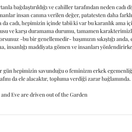
anla bağdaştırıldığı ve cahiller tarafından neden cadı diy
manlar insan canına verilen değer, patatesten daha farklı
a cadı, hepimizin içinde tabii ki var bu karanlık ama iç
zusu ve karşı duramama durumu, tamamen karakterimizle 
yorsunuz -bu bir genellemedir- başımızın sıkıştığı anda
na, insanlığı maddiyata gömen ve insanları yönlendirirke
r gün hepimizin savunduğu o feminizm erkek egemenliğ
arafını da ele alacaktır, topluma verdiği zarar bağlamında.
and Eve are driven out of the Garden