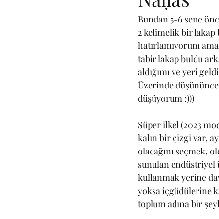
Bundan 5-6 sene önce
2 kelimelik bir lakap
hatırlamıyorum ama d
tabir lakap buldu ar
aldığımı ve yeri gel
Üzerinde düşününce 
düşüyorum :)))
Süper ilkel (2023 mod
kalın bir çizgi var, 
olacağını seçmek, ol
sunulan endüstriyel 
kullanmak yerine dav
yoksa içgüdülerine k
toplum adına bir şeyl