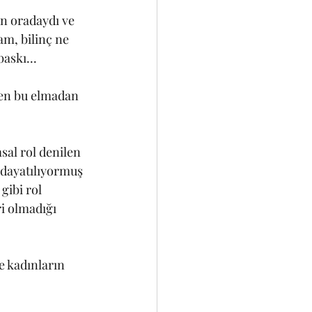
n oradaydı ve 
m, bilinç ne 
askı...
ben bu elmadan 
al rol denilen 
 dayatılıyormuş 
gibi rol 
i olmadığı 
 kadınların 