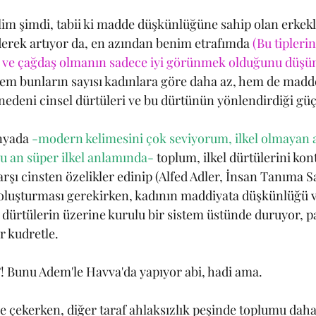
lim şimdi, tabii ki madde düşkünlüğüne sahip olan erkekle
iderek artıyor da, en azından benim etrafımda 
(Bu tiplerin
 ve çağdaş olmanın sadece iyi görünmek olduğunu düşün
em bunların sayısı kadınlara göre daha az, hem de madd
edeni cinsel dürtüleri ve bu dürtünün yönlendirdiği güç 
nyada 
-modern kelimesini çok seviyorum, ilkel olmayan 
u an süper ilkel anlamında-
 toplum, ilkel dürtülerini kont
rşı cinsten özelikler edinip (Alfed Adler, İnsan Tanıma S
 oluşturması gerekirken, kadının maddiyata düşkünlüğü v
kel dürtülerin üzerine kurulu bir sistem üstünde duruyor, p
r kudretle.
!?! Bunu Adem'le Havva'da yapıyor abi, hadi ama.
ye çekerken, diğer taraf ahlaksızlık peşinde toplumu daha