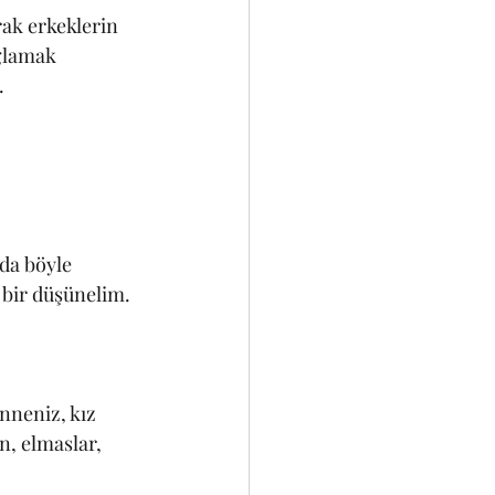
rak erkeklerin 
ğlamak 
. 
da böyle 
bir düşünelim.  
nneniz, kız 
n, elmaslar, 