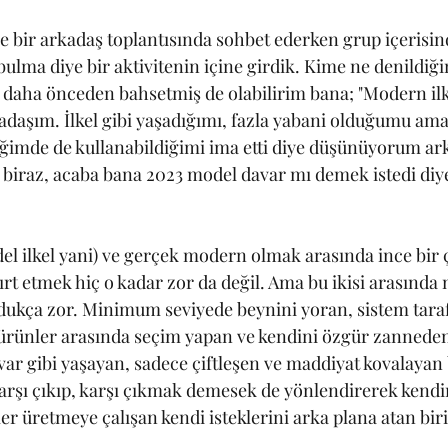
 bir arkadaş toplantısında sohbet ederken grup içerisind
 bulma diye bir aktivitenin içine girdik. Kime ne denildiği
aha önceden bahsetmiş de olabilirim bana; "Modern ilkel
kadaşım. İlkel gibi yaşadığımı, fazla yabani olduğumu ama
diğimde de kullanabildiğimi ima etti diye düşünüyorum ar
biraz, acaba bana 2023 model davar mı demek istedi diy
el ilkel yani) ve gerçek modern olmak arasında ince bir 
ayırt etmek hiç o kadar zor da değil. Ama bu ikisi arasında
dukça zor. Minimum seviyede beynini yoran, sistem tar
ürünler arasında seçim yapan ve kendini özgür zanneden
ar gibi yaşayan, sadece çiftleşen ve maddiyat kovalayan 
arşı çıkıp, karşı çıkmak demesek de yönlendirerek kendini
er üretmeye çalışan kendi isteklerini arka plana atan bi