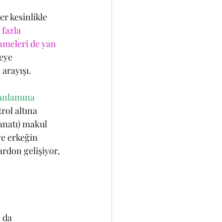
r kesinlikle 
 fazla 
meleri de yan 
eye 
arayışı.
anlamına 
rol altına 
anatı) makul 
e erkeğin 
ardon gelişiyor, 
 da 