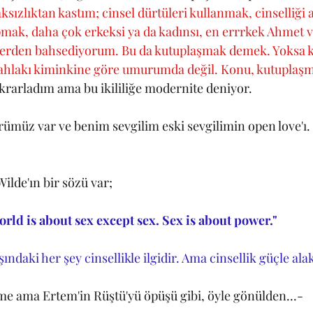
ksızlıktan kastım; cinsel dürtüleri kullanmak, cinselliği a
pmak, daha çok erkeksi ya da kadınsı, en errrkek Ahmet ve
lerden bahsediyorum. Bu da kutuplaşmak demek. Yoksa ki
 ahlakı kiminkine göre umurumda değil. Konu, kutuplaşm
ekrarladım ama bu ikililiğe modernite deniyor. 
ümüz var ve benim sevgilim eski sevgilimin open love'ı
Wilde'ın bir sözü var;
orld is about sex except sex. Sex is about power."
ındaki her şey cinsellikle ilgidir. Ama cinsellik güçle alak
e ama Ertem'in Rüştü'yü öpüşü gibi, öyle gönülden...-