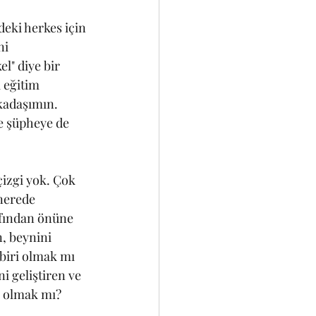
eki herkes için 
ni 
" diye bir 
 eğitim 
kadaşımın. 
e şüpheye de 
çizgi yok. Çok 
 nerede 
afından önüne 
, beynini 
biri olmak mı 
 geliştiren ve 
ri olmak mı?