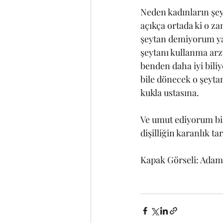
Neden kadınların şeyt
açıkça ortada ki o za
şeytan demiyorum ya d
şeytanı kullanma ar
benden daha iyi bili
bile dönecek o şeyta
kukla ustasına. 
Ve umut ediyorum bi
dişilliğin karanlık t
Kapak Görseli: Adam 