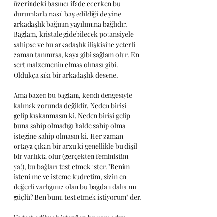
üzerindeki basıncı ifade ederken bu 
durumlarla nasıl baş edildiği de yine 
arkadaşlık bağının yayılımına bağlıdır. 
Bağlam, kristale gidebilecek potansiyele 
sahipse ve bu arkadaşlık ilişkisine yeterli 
zaman tanınırsa, kaya gibi sağlam olur. En 
sert malzemenin elmas olması gibi. 
Oldukça sıkı bir arkadaşlık desene.
Ama bazen bu bağlam, kendi dengesiyle 
kalmak zorunda değildir. Neden birisi 
gelip kıskanmasın ki. Neden birisi gelip 
buna sahip olmadığı halde sahip olma 
isteğine sahip olmasın ki. Her zaman 
ortaya çıkan bir arzu ki genellikle bu dişil 
bir varlıkta olur (gerçekten feministim 
ya!), bu bağları test etmek ister. "Benim 
istenilme ve isteme kudretim, sizin en 
değerli varlığınız olan bu bağdan daha mı 
güçlü? Ben bunu test etmek istiyorum" der.