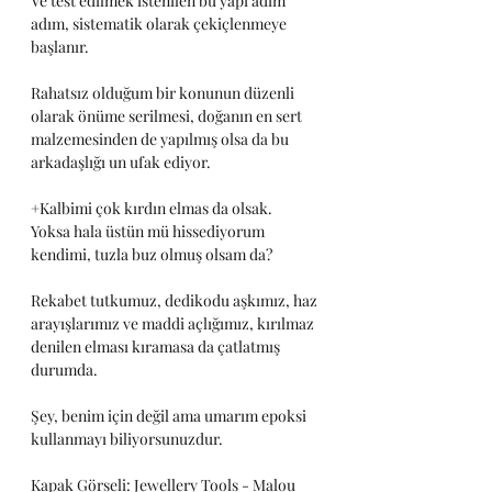
Ve test edilmek istenilen bu yapı adım 
adım, sistematik olarak çekiçlenmeye 
başlanır. 
Rahatsız olduğum bir konunun düzenli 
olarak önüme serilmesi, doğanın en sert 
malzemesinden de yapılmış olsa da bu 
arkadaşlığı un ufak ediyor. 
+Kalbimi çok kırdın elmas da olsak.  
Yoksa hala üstün mü hissediyorum 
kendimi, tuzla buz olmuş olsam da?
Rekabet tutkumuz, dedikodu aşkımız, haz 
arayışlarımız ve maddi açlığımız, kırılmaz 
denilen elması kıramasa da çatlatmış 
durumda.
Şey, benim için değil ama umarım epoksi 
kullanmayı biliyorsunuzdur.
Kapak Görseli: Jewellery Tools - Malou 