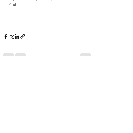
Paul
Son Yazılar
Hepsini Gör