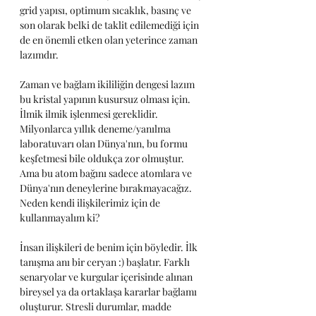
grid yapısı, optimum sıcaklık, basınç ve 
son olarak belki de taklit edilemediği için 
de en önemli etken olan yeterince zaman 
lazımdır.
Zaman ve bağlam ikililiğin dengesi lazım 
bu kristal yapının kusursuz olması için. 
İlmik ilmik işlenmesi gereklidir. 
Milyonlarca yıllık deneme/yanılma 
laboratuvarı olan Dünya'nın, bu formu 
keşfetmesi bile oldukça zor olmuştur.  
Ama bu atom bağını sadece atomlara ve 
Dünya'nın deneylerine bırakmayacağız.  
Neden kendi ilişkilerimiz için de 
kullanmayalım ki?
İnsan ilişkileri de benim için böyledir. İlk 
tanışma anı bir ceryan :) başlatır. Farklı 
senaryolar ve kurgular içerisinde alınan 
bireysel ya da ortaklaşa kararlar bağlamı 
oluşturur. Stresli durumlar, madde 