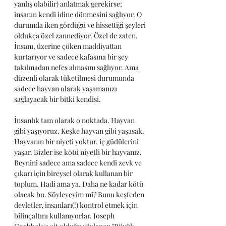
yanlış olabilir) anlatmak gerekirse; 
insanın kendi idine dönmesini sağlıyor. O 
durumda iken gördüğü ve hissettiği şeyleri 
oldukça özel zannediyor. Özel de zaten. 
İnsanı, üzerine çöken maddiyattan 
kurtarıyor ve sadece kafasına bir şey 
takılmadan nefes almasını sağlıyor. Ama 
düzenli olarak tüketilmesi durumunda 
sadece hayvan olarak yaşamanızı 
sağlayacak bir bitki kendisi. 
İnsanlık tam olarak o noktada. Hayvan 
gibi yaşıyoruz. Keşke hayvan gibi yaşasak. 
Hayvanın bir niyeti yoktur, iç güdülerini 
yaşar. Bizler ise kötü niyetli bir hayvanız. 
Beynini sadece ama sadece kendi zevk ve 
çıkarı için bireysel olarak kullanan bir 
toplum. Hadi ama ya. Daha ne kadar kötü 
olacak bu. Söyleyeyim mi? Bunu keşfeden 
devletler, insanları(!) kontrol etmek için 
bilinçaltını kullanıyorlar. Joseph 