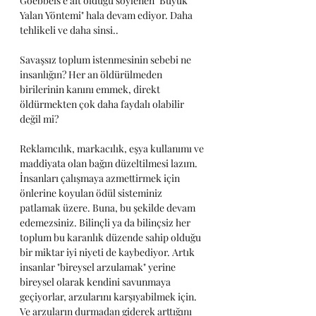
Goebbels'e ait olduğu söylenen "Büyük 
Yalan Yöntemi" hala devam ediyor. Daha 
tehlikeli ve daha sinsi..
Savaşsız toplum istenmesinin sebebi ne 
insanlığın? Her an öldürülmeden 
birilerinin kanını emmek, direkt 
öldürmekten çok daha faydalı olabilir 
değil mi?
Reklamcılık, markacılık, eşya kullanımı ve 
maddiyata olan bağın düzeltilmesi lazım. 
İnsanları çalışmaya azmettirmek için 
önlerine koyulan ödül sisteminiz 
patlamak üzere. Buna, bu şekilde devam 
edemezsiniz. Bilinçli ya da bilinçsiz her 
toplum bu karanlık düzende sahip olduğu 
bir miktar iyi niyeti de kaybediyor. Artık 
insanlar "bireysel arzulamak" yerine 
bireysel olarak kendini savunmaya 
geçiyorlar, arzularını karşıyabilmek için. 
Ve arzuların durmadan giderek arttığını 