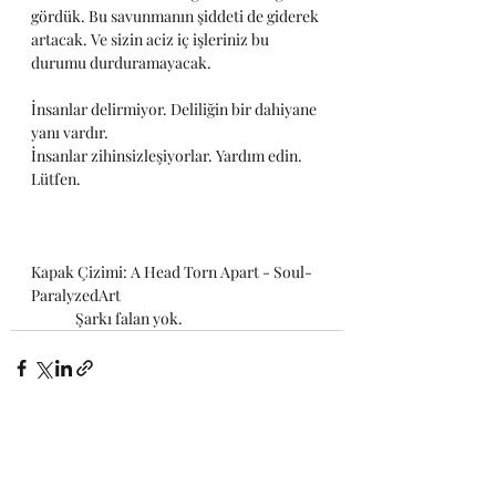
gördük. Bu savunmanın şiddeti de giderek 
artacak. Ve sizin aciz iç işleriniz bu 
durumu durduramayacak. 
İnsanlar delirmiyor. Deliliğin bir dahiyane 
yanı vardır. 
İnsanlar zihinsizleşiyorlar. Yardım edin. 
Lütfen.
Kapak Çizimi: A Head Torn Apart - Soul-
ParalyzedArt				
	Şarkı falan yok.
Hepsini Gör