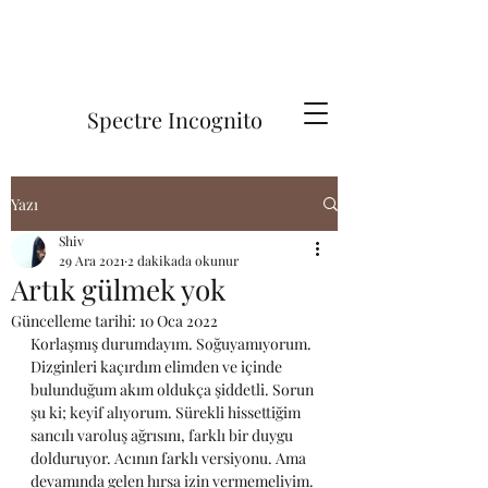
Spectre Incognito
Yazı
Shiv
29 Ara 2021
2 dakikada okunur
Artık gülmek yok
Güncelleme tarihi:
10 Oca 2022
Korlaşmış durumdayım. Soğuyamıyorum. 
Dizginleri kaçırdım elimden ve içinde 
bulunduğum akım oldukça şiddetli. Sorun 
şu ki; keyif alıyorum. Sürekli hissettiğim 
sancılı varoluş ağrısını, farklı bir duygu 
dolduruyor. Acının farklı versiyonu. Ama 
devamında gelen hırsa izin vermemeliyim.