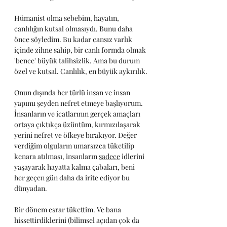
Hümanist olma sebebim, hayatın, 
canlılığın kutsal olmasıydı. Bunu daha 
önce söyledim. Bu kadar cansız varlık 
içinde zihne sahip, bir canlı formda olmak 
'bence' büyük talihsizlik. Ama bu durum 
özel ve kutsal. Canlılık, en büyük aykırılık.
Onun dışında her türlü insan ve insan 
yapımı şeyden nefret etmeye başlıyorum. 
İnsanların ve icatlarının gerçek amaçları 
ortaya çıktıkça üzüntüm, kırmızılaşarak 
yerini nefret ve öfkeye bırakıyor. Değer 
verdiğim olguların umarsızca tüketilip 
kenara atılması, insanların 
sadece
 idlerini 
yaşayarak hayatta kalma çabaları, beni 
her geçen gün daha da irite ediyor bu 
dünyadan. 
Bir dönem esrar tükettim. Ve bana 
hissettirdiklerini (bilimsel açıdan çok da 