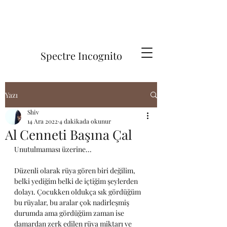
Spectre Incognito
Yazı
Shiv
14 Ara 2022
4 dakikada okunur
Al Cenneti Başına Çal
Unutulmaması üzerine...
Düzenli olarak rüya gören biri değilim, 
belki yediğim belki de içtiğim şeylerden 
dolayı. Çocukken oldukça sık gördüğüm 
bu rüyalar, bu aralar çok nadirleşmiş 
durumda ama gördüğüm zaman ise 
damardan zerk edilen rüya miktarı ve 