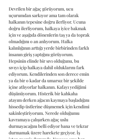
Devrilen bir ağaç görüyorum, ucu 
uçurumdan sarkıyor ama tam olarak 
halkanın tepesine doğru ilerliyor. Ucuna 
doğru ilerliyorum, halkaya iyice bakmak 
için ve aşağıda dönenlerin taş ya da toprak 
olmadığını o an anlıyorum. Halka 
kalınlığının arttığı yerde birbirinden farklı 
insanın giriş yaptığını görüyorum. 
Hepsinin elinde bir sıvı olduğunu, bu 
sıvıyı içip halkaya dahil olduklarını fark 
ediyorum. Kendilerinden son derece emin 
ya da bir o kadar da umarsız bir şekilde 
içine atlıyorlar halkanın. Kafayı yediğimi 
düşünüyorum. Histerik bir kahkaha 
atayım derken ağacın kaymaya başladığını 
hissedip üstlerine düşmemek için kendimi 
sakinleştiriyorum. Nerede olduğumu 
kavramaya çalışırken ağaç uslu 
durmayacağını belli ediyor bana ve tekrar 
durmamak üzere harekete geçiyor. İş 