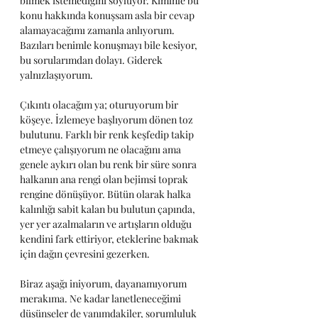
bilmek istemediğini söylüyor. Kiminle bu 
konu hakkında konuşsam asla bir cevap 
alamayacağımı zamanla anlıyorum. 
Bazıları benimle konuşmayı bile kesiyor, 
bu sorularımdan dolayı. Giderek 
yalnızlaşıyorum.
Çıkıntı olacağım ya; oturuyorum bir 
köşeye. İzlemeye başlıyorum dönen toz 
bulutunu. Farklı bir renk keşfedip takip 
etmeye çalışıyorum ne olacağını ama 
genele aykırı olan bu renk bir süre sonra 
halkanın ana rengi olan bejimsi toprak 
rengine dönüşüyor. Bütün olarak halka 
kalınlığı sabit kalan bu bulutun çapında, 
yer yer azalmaların ve artışların olduğu 
kendini fark ettiriyor, eteklerine bakmak 
için dağın çevresini gezerken.
Biraz aşağı iniyorum, dayanamıyorum 
merakıma. Ne kadar lanetleneceğimi 
düşünseler de yanımdakiler, sorumluluk 