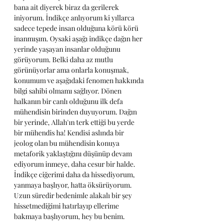
bana ait diyerek biraz da gerilerek 
iniyorum. İndikçe anlıyorum ki yıllarca 
sadece tepede insan olduğuna körü körü 
inanmışım. Oysaki aşağı indikçe dağın her 
yerinde yaşayan insanlar olduğunu 
görüyorum. Belki daha az mutlu 
görünüyorlar ama onlarla konuşmak, 
konumum ve aşağıdaki fenomen hakkında 
bilgi sahibi olmamı sağlıyor. Dönen 
halkanın bir canlı olduğunu ilk defa 
mühendisin birinden duyuyorum. Dağın 
bir yerinde, Allah'ın terk ettiği bu yerde 
bir mühendis ha! Kendisi aslında bir 
jeolog olan bu mühendisin konuya 
metaforik yaklaştığını düşünüp devam 
ediyorum inmeye, daha cesur bir halde. 
İndikçe ciğerimi daha da hissediyorum, 
yanmaya başlıyor, hatta öksürüyorum. 
Uzun süredir bedenimle alakalı bir şey 
hissetmediğimi hatırlayıp ellerime 
bakmaya başlıyorum, hey bu benim.