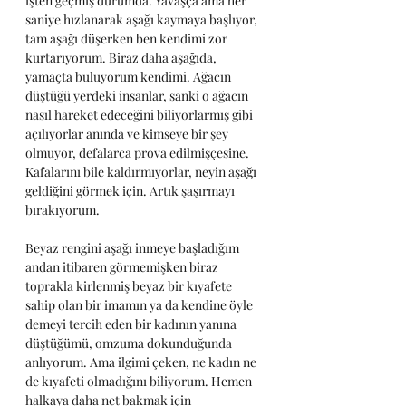
işten geçmiş durumda. Yavaşça ama her 
saniye hızlanarak aşağı kaymaya başlıyor, 
tam aşağı düşerken ben kendimi zor 
kurtarıyorum. Biraz daha aşağıda, 
yamaçta buluyorum kendimi. Ağacın 
düştüğü yerdeki insanlar, sanki o ağacın 
nasıl hareket edeceğini biliyorlarmış gibi 
açılıyorlar anında ve kimseye bir şey 
olmuyor, defalarca prova edilmişçesine. 
Kafalarını bile kaldırmıyorlar, neyin aşağı 
geldiğini görmek için. Artık şaşırmayı 
bırakıyorum.
Beyaz rengini aşağı inmeye başladığım 
andan itibaren görmemişken biraz 
toprakla kirlenmiş beyaz bir kıyafete 
sahip olan bir imamın ya da kendine öyle 
demeyi tercih eden bir kadının yanına 
düştüğümü, omzuma dokunduğunda 
anlıyorum. Ama ilgimi çeken, ne kadın ne 
de kıyafeti olmadığını biliyorum. Hemen 
halkaya daha net bakmak için 