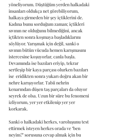
yöneliyorum. Düştüğüm yerden halkadaki 
insanları oldukça net görebiliyorum, 
halkaya girmeden bir şey içtiklerini de. 
Kadına bunu sorduğum zaman; içtikleri 
sıvının ne olduğunu bilmediğini, ancak 
içtikten sonra koşmaya başladıklarını 
söylüyor. Yarışmak için değil, sanki o 
sıvının bütün vücuda hemen karışmasını 
istercesine koşuyorlar, canla başla. 
Devamında ise bazıları eriyip, tekrar 
sertleşip bir kaya parçası olurken bazıları 
ise  eridikten sonra yukarı doğru akan bir 
nehre karışıyorlar. Tabii nehrin 
kenarından düşen taş parçaları da oluyor 
seyrek de olsa. Uzun bir süre bu fenomeni 
izliyorum, yer yer etkilenip yer yer 
korkarak.
Sanki o halkadaki herkes, varoluşunu test 
ettirmek isteyen herkes orada ve "ben 
neyim?" sorusuna cevap almak için bu 