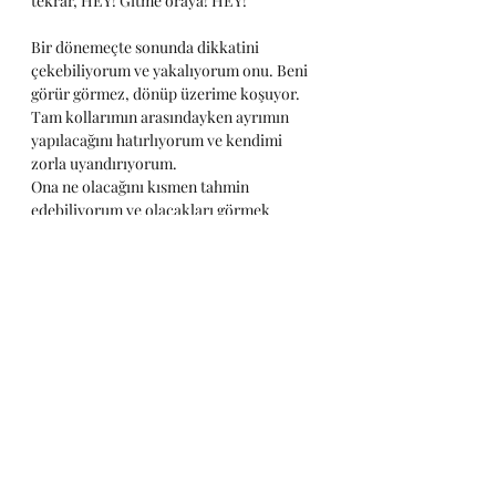
tekrar, HEY! Gitme oraya! HEY!
Bir dönemeçte sonunda dikkatini 
çekebiliyorum ve yakalıyorum onu. Beni 
görür görmez, dönüp üzerime koşuyor. 
Tam kollarımın arasındayken ayrımın 
yapılacağını hatırlıyorum ve kendimi 
zorla uyandırıyorum.
Ona ne olacağını kısmen tahmin 
edebiliyorum ve olacakları görmek 
istemiyorum, korkuyorum, kayboluşunu 
bilmek istemiyorum.
Bilmek, her zaman iyi değildir. Bilmek, 
herkesin bildiği gibi değildir. Düşünmek 
bir faaliyet, düşünmeden yaşamak ise aziz 
işidir.
Uyandığımda saat 1:49'du, net 
hatırlıyorum ama o rüya asla 1 saat 
sürmedi bunu biliyorum(!).