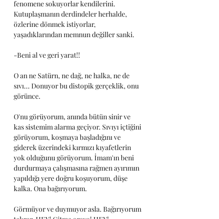
fenomene sokuyorlar kendilerini. 
Kutuplaşmanın derdindeler herhalde, 
özlerine dönmek istiyorlar, 
yaşadıklarından memnun değiller sanki.
-Beni al ve geri yarat!!
O an ne Satürn, ne dağ, ne halka, ne de 
sıvı... Donuyor bu distopik gerçeklik, onu 
görünce.
O'nu görüyorum, anında bütün sinir ve 
kas sistemim alarma geçiyor. Sıvıyı içtiğini 
görüyorum, koşmaya başladığını ve 
giderek üzerindeki kırmızı kıyafetlerin 
yok olduğunu görüyorum. İmam'ın beni 
durdurmaya çalışmasına rağmen ayırımın 
yapıldığı yere doğru koşuyorum, düşe 
kalka. Ona bağırıyorum.
Görmüyor ve duymuyor asla. Bağırıyorum 