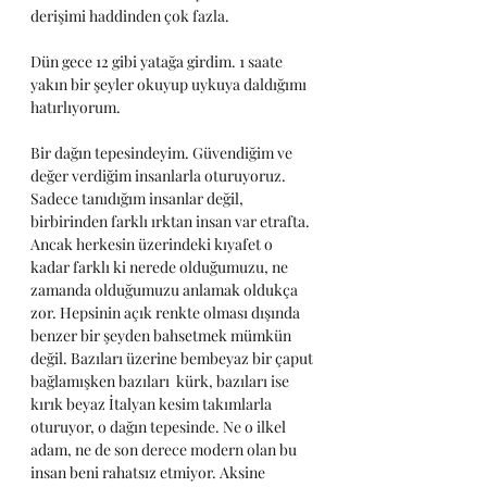
derişimi haddinden çok fazla.
Dün gece 12 gibi yatağa girdim. 1 saate 
yakın bir şeyler okuyup uykuya daldığımı 
hatırlıyorum.
Bir dağın tepesindeyim. Güvendiğim ve 
değer verdiğim insanlarla oturuyoruz. 
Sadece tanıdığım insanlar değil, 
birbirinden farklı ırktan insan var etrafta. 
Ancak herkesin üzerindeki kıyafet o 
kadar farklı ki nerede olduğumuzu, ne 
zamanda olduğumuzu anlamak oldukça 
zor. Hepsinin açık renkte olması dışında 
benzer bir şeyden bahsetmek mümkün 
değil. Bazıları üzerine bembeyaz bir çaput 
bağlamışken bazıları  kürk, bazıları ise 
kırık beyaz İtalyan kesim takımlarla 
oturuyor, o dağın tepesinde. Ne o ilkel 
adam, ne de son derece modern olan bu 
insan beni rahatsız etmiyor. Aksine 