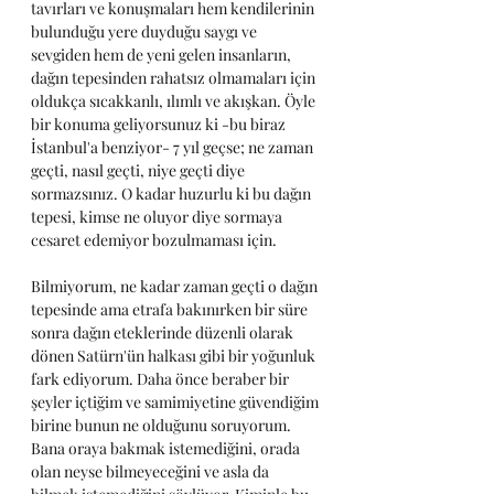
tavırları ve konuşmaları hem kendilerinin 
bulunduğu yere duyduğu saygı ve 
sevgiden hem de yeni gelen insanların, 
dağın tepesinden rahatsız olmamaları için 
oldukça sıcakkanlı, ılımlı ve akışkan. Öyle 
bir konuma geliyorsunuz ki -bu biraz 
İstanbul'a benziyor- 7 yıl geçse; ne zaman 
geçti, nasıl geçti, niye geçti diye 
sormazsınız. O kadar huzurlu ki bu dağın 
tepesi, kimse ne oluyor diye sormaya 
cesaret edemiyor bozulmaması için.
Bilmiyorum, ne kadar zaman geçti o dağın 
tepesinde ama etrafa bakınırken bir süre 
sonra dağın eteklerinde düzenli olarak 
dönen Satürn'ün halkası gibi bir yoğunluk 
fark ediyorum. Daha önce beraber bir 
şeyler içtiğim ve samimiyetine güvendiğim 
birine bunun ne olduğunu soruyorum. 
Bana oraya bakmak istemediğini, orada 
olan neyse bilmeyeceğini ve asla da 