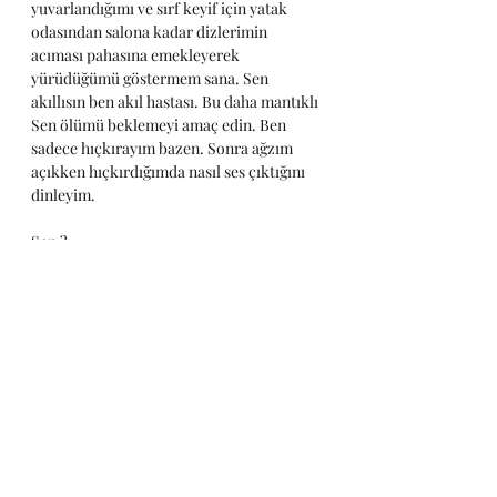
yuvarlandığımı ve sırf keyif için yatak 
odasından salona kadar dizlerimin 
acıması pahasına emekleyerek 
yürüdüğümü göstermem sana. Sen 
akıllısın ben akıl hastası. Bu daha mantıklı
Sen ölümü beklemeyi amaç edin. Ben 
sadece hıçkırayım bazen. Sonra ağzım 
açıkken hıçkırdığımda nasıl ses çıktığını 
dinleyim.
Sen ?
Sen var mısın hakikaten? Kafanın içinde 
bir sıcaklık hissedebiliyor musun? Bazen 
durup beynimin iki lobunun arasındaki o 
elektriklenmeyi hissetmeye çalışırım. Kaç 
tane tohum var aklında yeşerebilecek. 
Vursan patlatırsın aslında da 
yapmıyorsun. Yapamazsın oğlum. 
Yapamazsın koçum, öylece öleceksin. 
Misin? Öylece öleceksin misin? Yoksa ne 