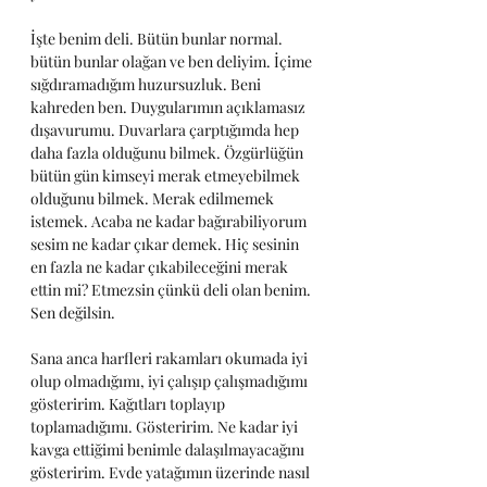
İşte benim deli. Bütün bunlar normal. 
bütün bunlar olağan ve ben deliyim. İçime 
sığdıramadığım huzursuzluk. Beni 
kahreden ben. Duygularımın açıklamasız 
dışavurumu. Duvarlara çarptığımda hep 
daha fazla olduğunu bilmek. Özgürlüğün 
bütün gün kimseyi merak etmeyebilmek 
olduğunu bilmek. Merak edilmemek 
istemek. Acaba ne kadar bağırabiliyorum 
sesim ne kadar çıkar demek. Hiç sesinin 
en fazla ne kadar çıkabileceğini merak 
ettin mi? Etmezsin çünkü deli olan benim. 
Sen değilsin.
Sana anca harfleri rakamları okumada iyi 
olup olmadığımı, iyi çalışıp çalışmadığımı 
gösteririm. Kağıtları toplayıp 
toplamadığımı. Gösteririm. Ne kadar iyi 
kavga ettiğimi benimle dalaşılmayacağını 
gösteririm. Evde yatağımın üzerinde nasıl 