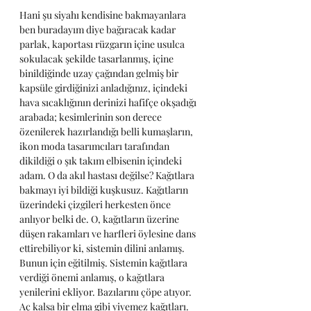
Hani şu siyahı kendisine bakmayanlara 
ben buradayım diye bağıracak kadar 
parlak, kaportası rüzgarın içine usulca 
sokulacak şekilde tasarlanmış, içine 
binildiğinde uzay çağından gelmiş bir 
kapsüle girdiğinizi anladığınız, içindeki 
hava sıcaklığının derinizi hafifçe okşadığı 
arabada; kesimlerinin son derece 
özenilerek hazırlandığı belli kumaşların, 
ikon moda tasarımcıları tarafından 
dikildiği o şık takım elbisenin içindeki 
adam. O da akıl hastası değilse? Kağıtlara 
bakmayı iyi bildiği kuşkusuz. Kağıtların 
üzerindeki çizgileri herkesten önce 
anlıyor belki de. O, kağıtların üzerine 
düşen rakamları ve harfleri öylesine dans 
ettirebiliyor ki, sistemin dilini anlamış. 
Bunun için eğitilmiş. Sistemin kağıtlara 
verdiği önemi anlamış, o kağıtlara 
yenilerini ekliyor. Bazılarını çöpe atıyor. 
Aç kalsa bir elma gibi yiyemez kağıtları. 