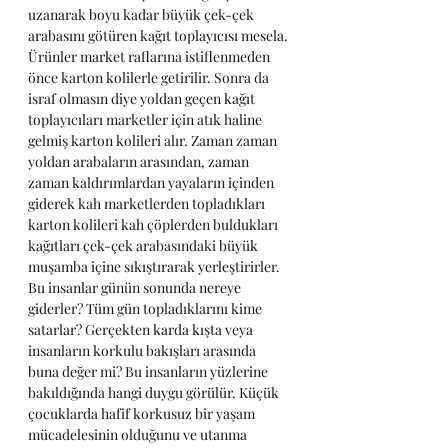
uzanarak boyu kadar büyük çek-çek 
arabasını götüren kağıt toplayıcısı mesela. 
Ürünler market raflarına istiflenmeden 
önce karton kolilerle getirilir. Sonra da 
israf olmasın diye yoldan geçen kağıt 
toplayıcıları marketler için atık haline 
gelmiş karton kolileri alır. Zaman zaman 
yoldan arabaların arasından, zaman 
zaman kaldırımlardan yayaların içinden 
giderek kah marketlerden topladıkları 
karton kolileri kah çöplerden buldukları 
kağıtları çek-çek arabasındaki büyük 
muşamba içine sıkıştırarak yerleştirirler. 
Bu insanlar günün sonunda nereye 
giderler? Tüm gün topladıklarını kime 
satarlar? Gerçekten karda kışta veya 
insanların korkulu bakışları arasında 
buna değer mi? Bu insanların yüzlerine 
bakıldığında hangi duygu görülür. Küçük 
çocuklarda hafif korkusuz bir yaşam 
mücadelesinin olduğunu ve utanma 