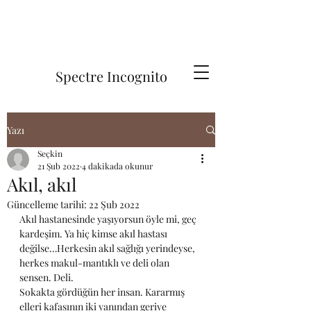
Spectre Incognito
Yazı
Seçkin
21 Şub 2022
4 dakikada okunur
Akıl, akıl
Güncelleme tarihi:
22 Şub 2022
Akıl hastanesinde yaşıyorsun öyle mi, geç 
kardeşim. Ya hiç kimse akıl hastası 
değilse…Herkesin akıl sağlığı yerindeyse, 
herkes makul-mantıklı ve deli olan 
sensen. Deli. 
Sokakta gördüğün her insan. Kararmış 
elleri kafasının iki yanından geriye 