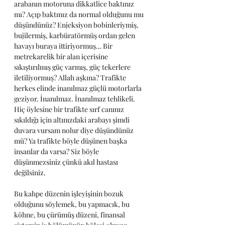
arabanın motoruna dikkatlice baktınız 
mı? Açıp baktınız da normal olduğunu mu 
düşündünüz? Enjeksiyon bobinleriymiş, 
bujilermiş, karbüratörmüş ordan gelen 
havayı buraya ittiriyormuş… Bir 
metrekarelik bir alan içerisine 
sıkıştırılmış güç varmış, güç tekerlere 
iletiliyormuş? Allah aşkına? Trafikte 
herkes elinde inanılmaz güçlü motorlarla 
geziyor. İnanılmaz. İnanılmaz tehlikeli. 
Hiç öylesine bir trafikte sırf canınız 
sıkıldığı için altınızdaki arabayı şimdi 
duvara vursam nolur diye düşündünüz 
mü? Ya trafikte böyle düşünen başka 
insanlar da varsa? Siz böyle 
düşünmezsiniz çünkü akıl hastası 
değilsiniz.
Bu kahpe düzenin işleyişinin bozuk 
olduğunu söylemek, bu yapmacık, bu 
köhne, bu çürümüş düzeni, finansal 