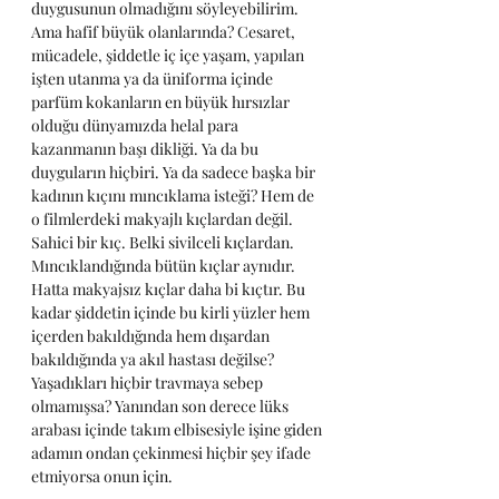
duygusunun olmadığını söyleyebilirim. 
Ama hafif büyük olanlarında? Cesaret, 
mücadele, şiddetle iç içe yaşam, yapılan 
işten utanma ya da üniforma içinde 
parfüm kokanların en büyük hırsızlar 
olduğu dünyamızda helal para 
kazanmanın başı dikliği. Ya da bu 
duyguların hiçbiri. Ya da sadece başka bir 
kadının kıçını mıncıklama isteği? Hem de 
o filmlerdeki makyajlı kıçlardan değil. 
Sahici bir kıç. Belki sivilceli kıçlardan. 
Mıncıklandığında bütün kıçlar aynıdır. 
Hatta makyajsız kıçlar daha bi kıçtır. Bu 
kadar şiddetin içinde bu kirli yüzler hem 
içerden bakıldığında hem dışardan 
bakıldığında ya akıl hastası değilse? 
Yaşadıkları hiçbir travmaya sebep 
olmamışsa? Yanından son derece lüks 
arabası içinde takım elbisesiyle işine giden 
adamın ondan çekinmesi hiçbir şey ifade 
etmiyorsa onun için.