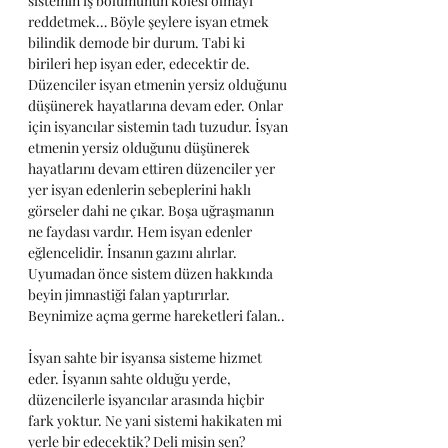
sistemin iş bölümünün kölesi olmayı 
reddetmek… Böyle şeylere isyan etmek 
bilindik demode bir durum. Tabi ki 
birileri hep isyan eder, edecektir de. 
Düzenciler isyan etmenin yersiz olduğunu 
düşünerek hayatlarına devam eder. Onlar 
için isyancılar sistemin tadı tuzudur. İsyan 
etmenin yersiz olduğunu düşünerek 
hayatlarını devam ettiren düzenciler yer 
yer isyan edenlerin sebeplerini haklı 
görseler dahi ne çıkar. Boşa uğraşmanın 
ne faydası vardır. Hem isyan edenler 
eğlencelidir. İnsanın gazını alırlar. 
Uyumadan önce sistem düzen hakkında 
beyin jimnastiği falan yaptırırlar. 
Beynimize açma germe hareketleri falan..
İsyan sahte bir isyansa sisteme hizmet 
eder. İsyanın sahte olduğu yerde, 
düzencilerle isyancılar arasında hiçbir 
fark yoktur. Ne yani sistemi hakikaten mi 
yerle bir edecektik? Deli misin sen?