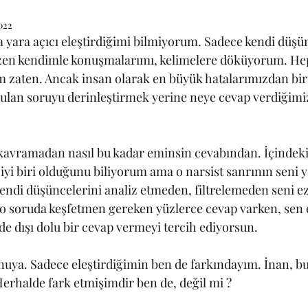
022
a yara açıcı eleştirdiğimi bilmiyorum. Sadece kendi düşü
zen kendimle konuşmalarımı, kelimelere döküyorum. Hep
zaten. Ancak insan olarak en büyük hatalarımızdan biri
lan soruyu derinleştirmek yerine neye cevap verdiğimiz
kavramadan nasıl bu kadar eminsin cevabından. İçindeki n
iyi biri olduğunu biliyorum ama o narsist sanrının seni
endi düşüncelerini analiz etmeden, filtrelemeden seni e
o soruda keşfetmen gereken yüzlerce cevap varken, sen 
 de dışı dolu bir cevap vermeyi tercih ediyorsun.
onuya. Sadece eleştirdiğimin ben de farkındayım. İnan, b
erhalde fark etmişimdir ben de, değil mi ?