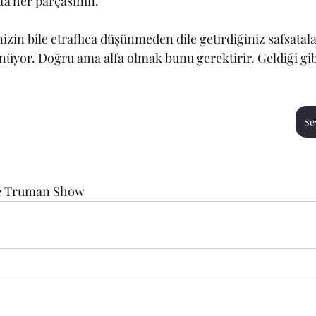
ta her parçasının. 
zin bile etraflıca düşünmeden dile getirdiğiniz safsatalar
yor. Doğru ama alfa olmak bunu gerektirir. Geldiği gibi
Se
he Truman Show