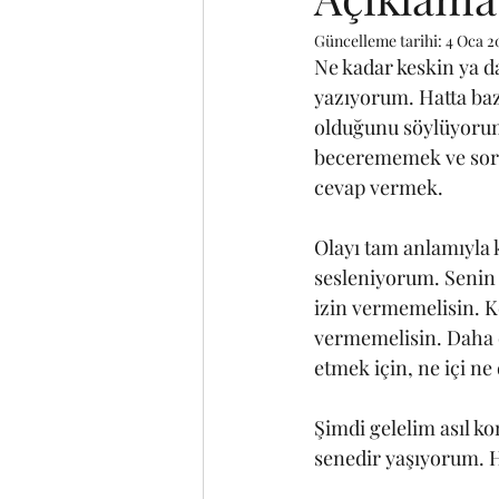
Güncelleme tarihi:
4 Oca 2
Ne kadar keskin ya d
yazıyorum. Hatta ba
olduğunu söylüyorum 
becerememek ve soru
cevap vermek. 
Olayı tam anlamıyla 
sesleniyorum. Senin 
izin vermemelisin. K
vermemelisin. Daha 
etmek için, ne içi ne
Şimdi gelelim asıl k
senedir yaşıyorum. H