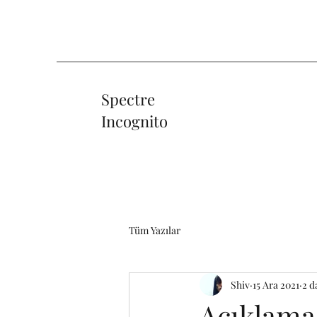
Spectre
Incognito
Tüm Yazılar
Shiv
15 Ara 2021
2 d
Açıklama