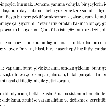
ir şeyler kurmak. Deneme yanıma yoluyla, bir şeylerin i
ca düşünüp olayı kafamda belki yüzlerce kere simüle ediyo
m. Boşta bir perspektif bırakmamaya çalışıyorum. İçimde
nlemeye çalışıyorum. "Yeter artık oradan bakınca bir şey 
dip oradan bakıyorum. Çünkü bu işin çözümü hız değil, o
ki de ama üzerinde bulunduğum ana sıkıntılardan biri ol
z yatıyor. Bu yarış hissi, hırs, haset hepsi hız ihtiyacında
le yapalım, bunu şöyle kuralım, oradan gidelim, bunu ge
eğiştirilmesi gereken parçalardan, hatalı parçalardan 
i nasıl etkilediğini dile getiriyorum. 
im bilmiyorum, belki de asla. Ama bu sistemin temelinde 
olduğunu, artık işe yaramadığını ve değişmesi gerektiği