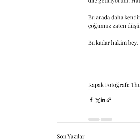
dile getiriyorum. Hat
Bu arada daha kendini
çoğumuz zaten düşünü
Bu kadar hakim bey.
Kapak Fotoğrafı: T
Son Yazılar