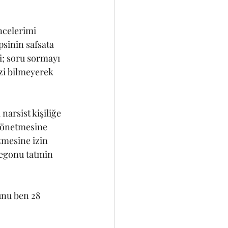
ncelerimi 
sinin safsata 
; soru sormayı 
i bilmeyerek 
arsist kişiliğe 
 yönetmesine 
zmesine izin 
egonu tatmin 
unu ben 28 