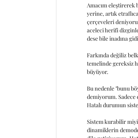
Amacım eleştirerek b
yerine, artık etraflı
çerçeveleri deniyoru
aceleci herifi dizgi
dese bile inadına gi
Farkında değiliz bel
temelinde gereksiz hı
büyüyor.
Bu nedenle "bunu böy
demiyorum. Sadece d
Hatalı durumun sistem
Sistem kurabilir miy
dinamiklerin demode 