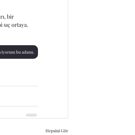
ı, bir 
 sıç ortaya.
viyorum bu adamı.
Hepsini Gör