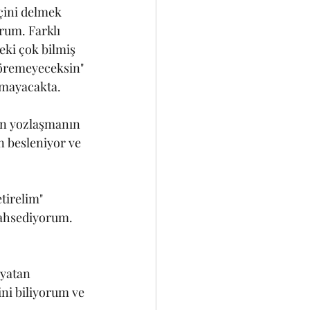
çini delmek 
rum. Farklı 
ki çok bilmiş 
göremeyeceksin" 
lmayacakta.
an yozlaşmanın 
n besleniyor ve 
tirelim" 
bahsediyorum. 
yatan 
ni biliyorum ve 